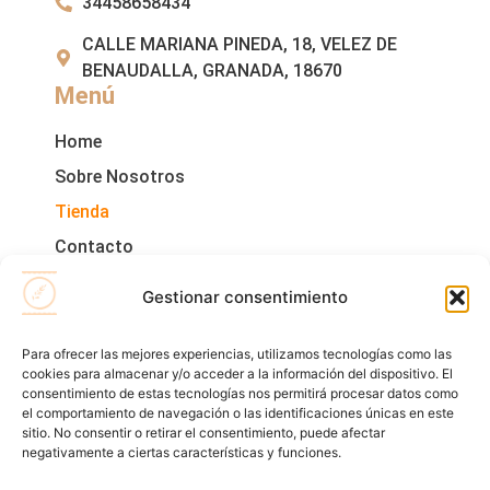
34458658434
CALLE MARIANA PINEDA, 18, VELEZ DE
BENAUDALLA, GRANADA, 18670
Menú
Home
Sobre Nosotros
Tienda
Contacto
Legales
Gestionar consentimiento
Política De Cookies
Aviso Legal
Para ofrecer las mejores experiencias, utilizamos tecnologías como las
cookies para almacenar y/o acceder a la información del dispositivo. El
Política De Privacidad
consentimiento de estas tecnologías nos permitirá procesar datos como
el comportamiento de navegación o las identificaciones únicas en este
sitio. No consentir o retirar el consentimiento, puede afectar
negativamente a ciertas características y funciones.